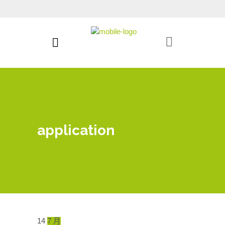
application
14
7 月