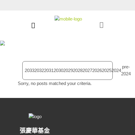
2030項目
pre-
2033
2032
2031
2030
2029
2028
2027
2026
2025
2024
2024
Sorry, no posts matched your criteria.
張慶華基金