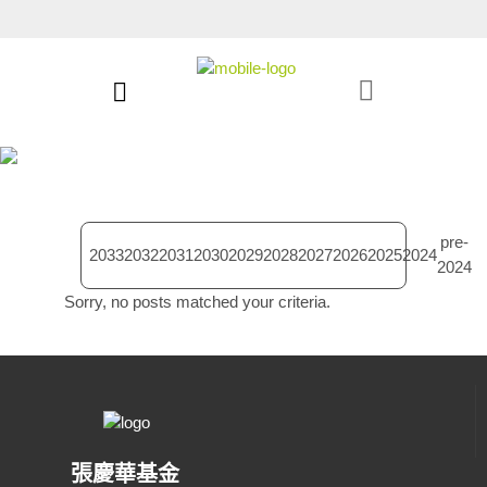
2027項目
pre-
2033
2032
2031
2030
2029
2028
2027
2026
2025
2024
2024
Sorry, no posts matched your criteria.
張慶華基金